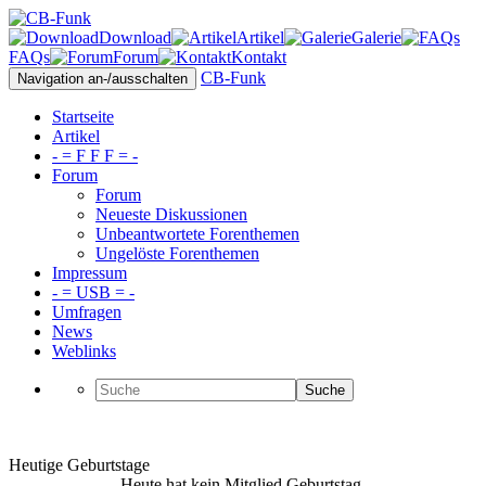
Download
Artikel
Galerie
FAQs
Forum
Kontakt
CB-Funk
Navigation an-/ausschalten
Startseite
Artikel
- = F F F = -
Forum
Forum
Neueste Diskussionen
Unbeantwortete Forenthemen
Ungelöste Forenthemen
Impressum
- = USB = -
Umfragen
News
Weblinks
Suche
Heutige Geburtstage
Heute hat kein Mitglied Geburtstag.