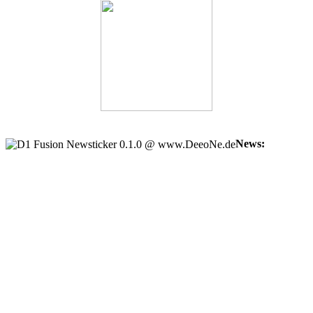
News:
Forum Infos
+++
+++
Ankündigung
+++
+++
Frankenwirt Funkertreffen
+++
+++
Frankenwirt Stadeln
05/12/2025
1.Berg DX 28.03.2026 ab 22 Uhr
03/01/2026
Bayernrunde die 300 Sonntage
13/12/2025
50 Jahre nach Freigabe des CB-Funks in Deutschland
28/06/2025
findet vom 1. bis 7. Juli 2025 das große Wiederhören statt.
Schaafheim 18 / 20.07.2025
04/01/2025
Funker in Deutschland
04/01/2025
Forcheim Funkertreffen 4.7 bis 6.7 2025
14/12/2024
7.Funkerteffen Steht an und zwar am23.11.2024
10/11/2024