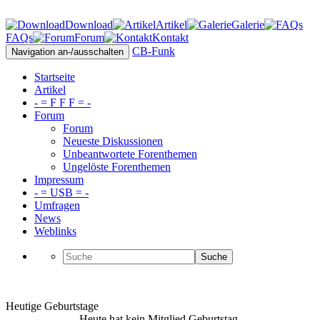
Download
Artikel
Galerie
FAQs
Forum
Kontakt
CB-Funk
Navigation an-/ausschalten
Startseite
Artikel
- = F F F = -
Forum
Forum
Neueste Diskussionen
Unbeantwortete Forenthemen
Ungelöste Forenthemen
Impressum
- = USB = -
Umfragen
News
Weblinks
Suche
Heutige Geburtstage
Heute hat kein Mitglied Geburtstag.