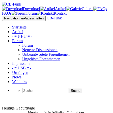
Download
Artikel
Galerie
FAQs
Forum
Kontakt
CB-Funk
Navigation an-/ausschalten
Startseite
Artikel
- = F F F = -
Forum
Forum
Neueste Diskussionen
Unbeantwortete Forenthemen
Ungelöste Forenthemen
Impressum
- = USB = -
Umfragen
News
Weblinks
Suche
Heutige Geburtstage
Heute hat kein Mitglied Geburtstag.