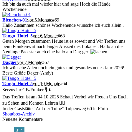
Ich bin da auch mal wieder hier und sage Hoch die Hände
Wochenende
Bienchen-01
vor 5 Monate
#69
Hallo Zusammen schönes Wochenende wünsche ich euch allein .
Tango_Hotel_5
vor 6 Monate
#68
Guten Morgen zusammen Heute ist es soweit und Wir Treffen uns
beim Frankenwirt nach langer Auszeit des Lokales . Hallo an die
Neulinge Pacestar auch eine hallo am Dag ger .
Dagger
vor 7 Monate
#67
Ich wünsche Allen noch ein gutes und gesundes neues Jahr 2026!
Beste Grüße Dager (Andy)
Tango_Hotel_5
vor 10 Monate
#64
Servus ihr CB-Funker 🎙📡
Das Treffen ist am 04.10.2025 Schaut Vorbei wir Freuen Uns Euch
zu Sehen und Kennen Lehren 👍🏽
In der Gaststätte "Auf der Tulpe" Tulpenweg 60 in Fürth
Shoutbox-Archiv
Neueste Kommentare
G