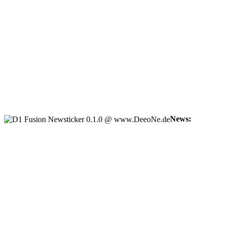
News:
Forum Infos
+++
+++
Ankündigung
+++
+++
Frankenwirt Funkertreffen
+++
+++
Frankenwirt Stadeln
05/12/2025
1.Berg DX 28.03.2026 ab 22 Uhr
03/01/2026
Bayernrunde die 300 Sonntage
13/12/2025
50 Jahre nach Freigabe des CB-Funks in Deutschland fin
28/06/2025
Schaafheim 18 / 20.07.2025
04/01/2025
Funker in Deutschland
04/01/2025
Forcheim Funkertreffen 4.7 bis 6.7 2025
14/12/2024