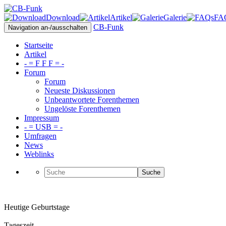
Download
Artikel
Galerie
FA
CB-Funk
Navigation an-/ausschalten
Startseite
Artikel
- = F F F = -
Forum
Forum
Neueste Diskussionen
Unbeantwortete Forenthemen
Ungelöste Forenthemen
Impressum
- = USB = -
Umfragen
News
Weblinks
Suche
Heutige Geburtstage
Tageszeit