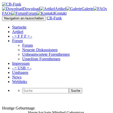
Download
Artikel
Galerie
FAQs
Forum
Kontakt
CB-Funk
Navigation an-/ausschalten
Startseite
Artikel
- = F F F = -
Forum
Forum
Neueste Diskussionen
Unbeantwortete Forenthemen
Ungelöste Forenthemen
Impressum
- = USB = -
Umfragen
News
Weblinks
Suche
Heutige Geburtstage
Heute hat kein Mitglied Geburtstag.