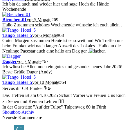
Ich bin da auch mal wieder hier und sage Hoch die Hände
Wochenende
Bienchen-01
vor 5 Monate
#69
Hallo Zusammen schönes Wochenende wünsche ich euch allein .
Tango_Hotel_5
vor 6 Monate
#68
Guten Morgen zusammen Heute ist es soweit und Wir Treffen uns
beim Frankenwirt nach langer Auszeit des Lokales . Hallo an die
Neulinge Pacestar auch eine hallo am Dag ger .
Dagger
vor 7 Monate
#67
Ich wünsche Allen noch ein gutes und gesundes neues Jahr 2026!
Beste Grüße Dager (Andy)
Tango_Hotel_5
vor 10 Monate
#64
Servus ihr CB-Funker 🎙📡
Das Treffen ist am 04.10.2025 Schaut Vorbei wir Freuen Uns Euch
zu Sehen und Kennen Lehren 👍🏽
In der Gaststätte "Auf der Tulpe" Tulpenweg 60 in Fürth
Shoutbox-Archiv
Neueste Kommentare
G