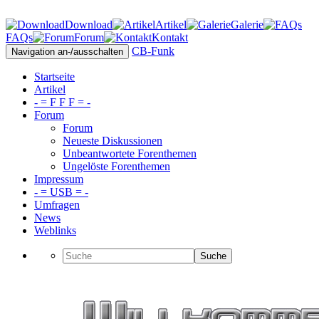
Download
Artikel
Galerie
FAQs
Forum
Kontakt
CB-Funk
Navigation an-/ausschalten
Startseite
Artikel
- = F F F = -
Forum
Forum
Neueste Diskussionen
Unbeantwortete Forenthemen
Ungelöste Forenthemen
Impressum
- = USB = -
Umfragen
News
Weblinks
Suche